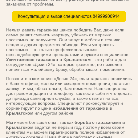
заказчика от проблемы.
Нельзя давать тараканам шанса победить Вас, даже если
семья решит сменить квартиру, убежать от мерзких
насекомых не получится. Они живут в мебели и технике,
вещах и других предметах обихода. Если уж травить
насекомых – то только профессиональными
сильнодействующими препаратами и руками специалистов.
Уничтожение тараканов в Крылатском
– это работа для
сотрудников «Дезин 24», которые грамотно, не позволяя
появляться малейшему браку, обрабатывают помещения.
Позвоните в компанию «Дезин 24», если тараканы появились
в Вашем офисе, жилом или складском помещении, оставьте
заявку - и мы, обязательно, Вам поможем. Наш специалист
даст рекомендации по телефону: как вести себя и что делать
до приезда санитарной службы; а также ответит на все,
интересующие вопросы. Специалист проконсультирует и
сориентирует по цене
избавления от тараканов в
Крылатском
или другом районе
Мы имеем большой опыт, так как
борьба с тараканами в
Крылатском
ведется не первый год, поэтому всем своим
клиентам мы можем гарантировать полное избавление от
«усатых» соседей. Наша фирма работает с каждым