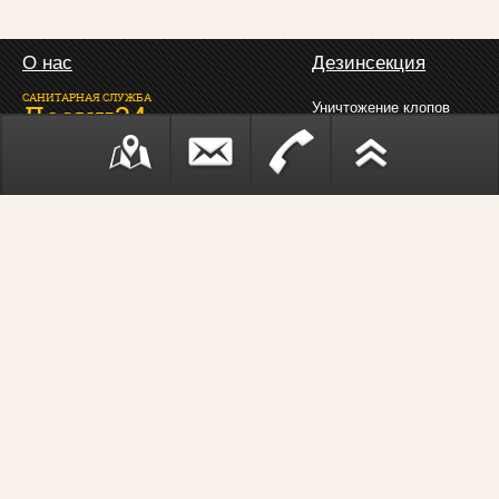
О нас
Дезинсекция
САНИТАРНАЯ СЛУЖБА
Дезин24
Уничтожение клопов
Уничтожение тараканов
Все права защищены
Копирование материалов
с сайта запрещено
Уничтожение насекомых
Дезинфекция
Дератизация
Обработка от грибка
Уничтожение крыс
Обработка от плесени
Уничтожение мышей
Обработка от микробов
Уничтожение грызунов
Фумигация
Контакты
8 (499) 990-09-14
Фумигация тары
8 (925) 402-40-59