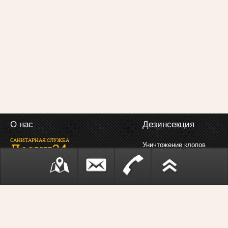
О нас
Дезинсекция
САНИТАРНАЯ СЛУЖБА
Дезин24
Уничтожение клопов
Уничтожение тараканов
Все права защищены
Копирование материалов
с сайта запрещено
Уничтожение насекомых
Дезинфекция
Дератизация