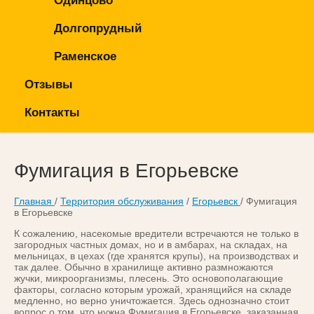
Одинцово
Долгопрудный
Раменское
Отзывы
Контакты
Фумигация в Егорьевске
Главная
/
Территория обслуживания
/
Егорьевск
/ Фумигация
в Егорьевске
К сожалению, насекомые вредители встречаются не только в
загородных частных домах, но и в амбарах, на складах, на
мельницах, в цехах (где хранятся крупы), на производствах и
так далее. Обычно в хранилище активно размножаются
жучки, микроорганизмы, плесень. Это основополагающие
факторы, согласно которым урожай, хранящийся на складе
медленно, но верно уничтожается. Здесь однозначно стоит
вопрос о том, что нужна Фумигация в Егорьевске, заказанная