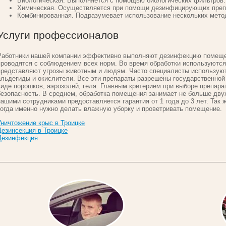
Биологическая. Выполняется с помощью биологических фильтров.
Химическая. Осуществляется при помощи дезинфицирующих препа
Комбинированная. Подразумевает использование нескольких мето
Услуги профессионалов
Работники нашей компании эффективно выполняют дезинфекцию помеще
проводятся с соблюдением всех норм. Во время обработки используются
представляют угрозы животным и людям. Часто специалисты используют
альдегиды и окислители. Все эти препараты разрешены государственной
виде порошков, аэрозолей, геля. Главным критерием при выборе препара
безопасность. В среднем, обработка помещения занимает не больше дву
нашими сотрудниками предоставляется гарантия от 1 года до 3 лет. Так
когда именно нужно делать влажную уборку и проветривать помещение.
Уничтожение крыс в Троицке
Дезинсекция в Троицке
Дезинфекция