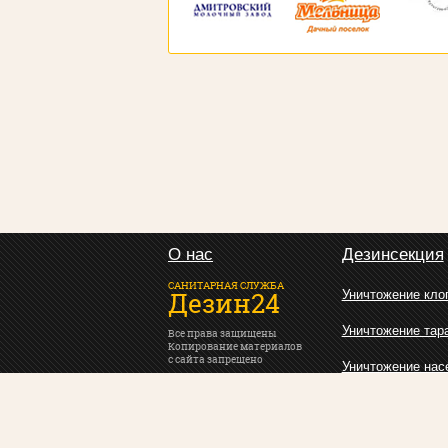
О нас
Дезинсекция
САНИТАРНАЯ СЛУЖБА
Дезин24
Уничтожение кло
Уничтожение тар
Все права защищены
Копирование материалов
с сайта запрещено
Уничтожение нас