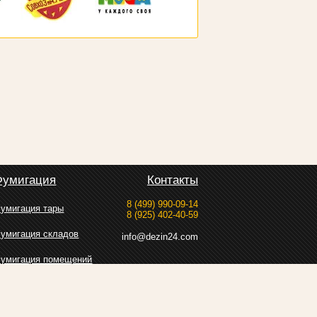
Фумигация
Контакты
8 (499) 990-09-14
умигация тары
8 (925) 402-40-59
умигация складов
info@dezin24.com
умигация помещений