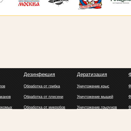
Дезинфекция
Дератизация
пов
Обработка от грибка
Уничтожение крыс
Ф
аканов
Обработка от плесени
Уничтожение мышей
Ф
екомых
Обработка от микробов
Уничтожение грызунов
Ф